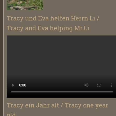
Tracy und Eva helfen Herrn Li /
Tracy and Eva helping Mr.Li
Tracy ein Jahr alt / Tracy one year
old