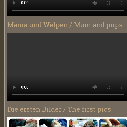
Mama und Welpen / Mum and pups
Die ersten Bilder / The first pics